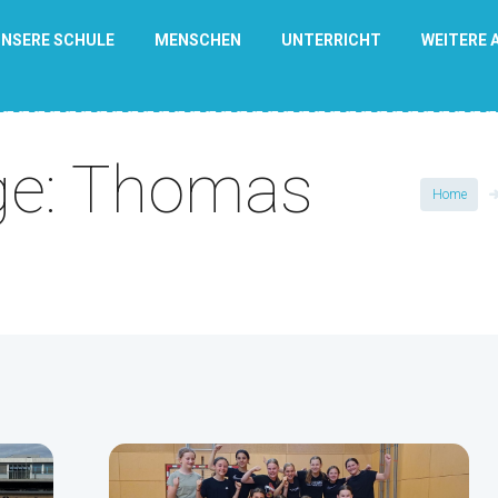
NSERE SCHULE
MENSCHEN
UNTERRICHT
WEITERE 
ge: Thomas
Home