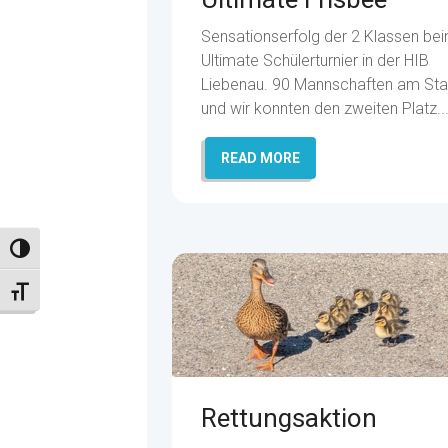
Sensationserfolg der 2 Klassen be
Ultimate Schülerturnier in der HIB
Liebenau. 90 Mannschaften am Sta
und wir konnten den zweiten Platz..
READ MORE
Umschalten auf hohe Kontraste
Schrift vergrößern
Rettungsaktion