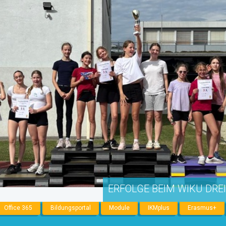
ERFOLGE BEIM WIKU DRE
Office 365
Bildungsportal
Module
IKMplus
Erasmus+