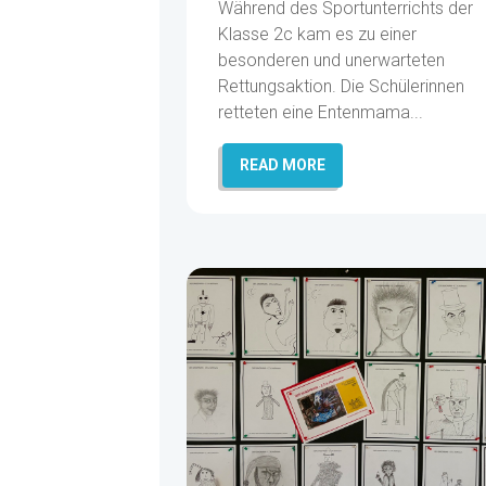
Während des Sportunterrichts der
Klasse 2c kam es zu einer
besonderen und unerwarteten
Rettungsaktion. Die Schülerinnen
retteten eine Entenmama...
READ MORE