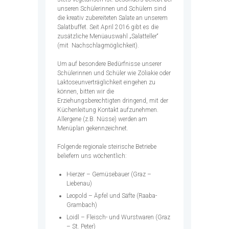
unseren Schülerinnen und Schülern sind
die kreativ zubereiteten Salate an unserem
Salatbuffet. Seit April 2016 gibt es die
zusätzliche Menüauswahl „Salatteller“
(mit Nachschlagmöglichkeit).
Um auf besondere Bedürfnisse unserer
Schülerinnen und Schüler wie Zöliakie oder
Laktoseunverträglichkeit eingehen zu
können, bitten wir die
Erziehungsberechtigten dringend, mit der
Küchenleitung Kontakt aufzunehmen.
Allergene (z.B. Nüsse) werden am
Menüplan gekennzeichnet.
Folgende regionale steirische Betriebe
beliefern uns wöchentlich:
Hierzer – Gemüsebauer (Graz –
Liebenau)
Leopold – Äpfel und Säfte (Raaba-
Grambach)
Loidl – Fleisch- und Wurstwaren (Graz
– St. Peter)