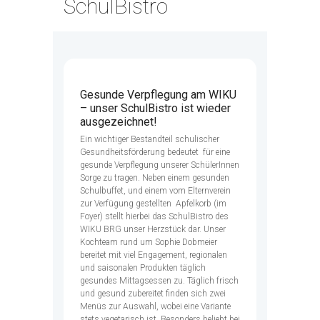
SchulBistro
Gesunde Verpflegung am WIKU
– unser SchulBistro ist wieder
ausgezeichnet!
Ein wichtiger Bestandteil schulischer
Gesundheitsförderung bedeutet für eine
gesunde Verpflegung unserer SchülerInnen
Sorge zu tragen. Neben einem gesunden
Schulbuffet, und einem vom Elternverein
zur Verfügung gestellten Apfelkorb (im
Foyer) stellt hierbei das SchulBistro des
WIKU BRG unser Herzstück dar. Unser
Kochteam rund um Sophie Dobmeier
bereitet mit viel Engagement, regionalen
und saisonalen Produkten täglich
gesundes Mittagsessen zu. Täglich frisch
und gesund zubereitet finden sich zwei
Menüs zur Auswahl, wobei eine Variante
stets vegetarisch ist. Besonders beliebt bei