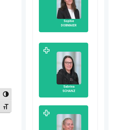
Sophie
DOBMAIER
Sabrina
SCHANZ
Umschalten auf hohe Kontraste
Schrift vergrößern