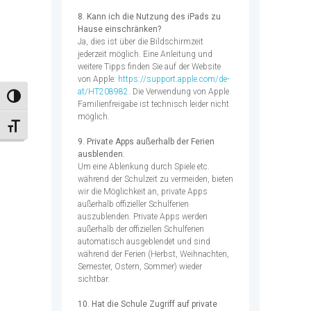
8. Kann ich die Nutzung des iPads zu
Hause einschränken?
Ja, dies ist über die Bildschirmzeit
jederzeit möglich. Eine Anleitung und
weitere Tipps finden Sie auf der Website
von Apple:
https://support.apple.com/de-
at/HT208982
. Die Verwendung von Apple
Umschalten auf hohe Kontraste
Familienfreigabe ist technisch leider nicht
möglich.
Schrift vergrößern
9. Private Apps außerhalb der Ferien
ausblenden.
Um eine Ablenkung durch Spiele etc.
während der Schulzeit zu vermeiden, bieten
wir die Möglichkeit an, private Apps
außerhalb offizieller Schulferien
auszublenden. Private Apps werden
außerhalb der offiziellen Schulferien
automatisch ausgeblendet und sind
während der Ferien (Herbst, Weihnachten,
Semester, Ostern, Sommer) wieder
sichtbar.
10. Hat die Schule Zugriff auf private