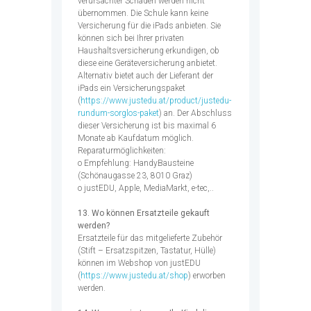
verursachter Schäden werden nicht
übernommen. Die Schule kann keine
Versicherung für die iPads anbieten. Sie
können sich bei Ihrer privaten
Haushaltsversicherung erkundigen, ob
diese eine Geräteversicherung anbietet.
Alternativ bietet auch der Lieferant der
iPads ein Versicherungspaket
(
https://www.justedu.at/product/justedu-
rundum-sorglos-paket
) an. Der Abschluss
dieser Versicherung ist bis maximal 6
Monate ab Kaufdatum möglich.
Reparaturmöglichkeiten:
o Empfehlung: HandyBausteine
(Schönaugasse 23, 8010 Graz)
o justEDU, Apple, MediaMarkt, e-tec,..
13. Wo können Ersatzteile gekauft
werden?
Ersatzteile für das mitgelieferte Zubehör
(Stift – Ersatzspitzen, Tastatur, Hülle)
können im Webshop von justEDU
(
https://www.justedu.at/shop
) erworben
werden.