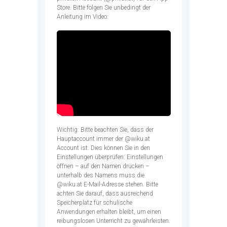
Store. Bitte folgen Sie unbedingt der
Anleitung im Video:
Wichtig: Bitte beachten Sie, dass der
Hauptaccount immer der @wiku.at
Account ist. Dies können Sie in den
Einstellungen überprüfen: Einstellungen
öffnen – auf den Namen drücken –
unterhalb des Namens muss die
@wiku.at E-Mail-Adresse stehen. Bitte
achten Sie darauf, dass ausreichend
Speicherplatz für schulische
Anwendungen erhalten bleibt, um einen
reibungslosen Unterricht zu gewährleisten.