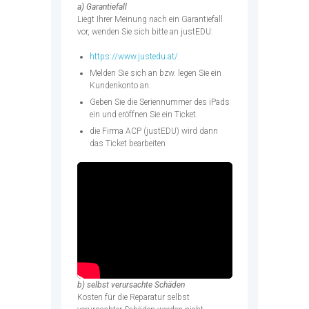
a) Garantiefall
Liegt Ihrer Meinung nach ein Garantiefall
vor, wenden Sie sich bitte an justEDU:
https://www.justedu.at/
Melden Sie sich an bzw. legen Sie ein
Kundenkonto an.
Geben Sie die Seriennummer des iPads
ein und eröffnen Sie ein Ticket.
die Firma ACP (justEDU) wird dann
das Ticket bearbeiten
b) selbst verursachte Schäden
Kosten für die Reparatur selbst