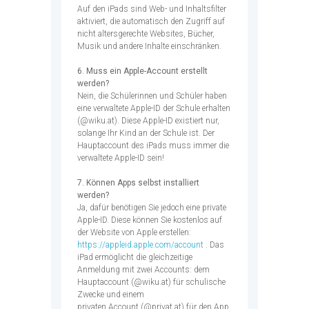
Auf den iPads sind Web- und Inhaltsfilter
aktiviert, die automatisch den Zugriff auf
nicht altersgerechte Websites, Bücher,
Musik und andere Inhalte einschränken.
6. Muss ein Apple-Account erstellt
werden?
Nein, die Schülerinnen und Schüler haben
eine verwaltete Apple-ID der Schule erhalten
(@wiku.at). Diese Apple-ID existiert nur,
solange Ihr Kind an der Schule ist. Der
Hauptaccount des iPads muss immer die
verwaltete Apple-ID sein!
7. Können Apps selbst installiert
werden?
Ja, dafür benötigen Sie jedoch eine private
Apple-ID. Diese können Sie kostenlos auf
der Website von Apple erstellen:
https://appleid.apple.com/account
. Das
iPad ermöglicht die gleichzeitige
Anmeldung mit zwei Accounts: dem
Hauptaccount (@wiku.at) für schulische
Zwecke und einem
privaten Account (@privat.at) für den App