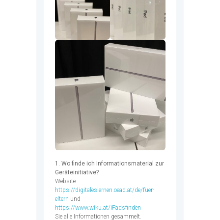
1. Wo finde ich Informationsmaterial zur
Geräteinitiative?
Website
https://digitaleslernen.oead.at/de/fuer-
eltern
und
https://www.wiku.at/iPadsfinden
Sie alle Informationen gesammelt.