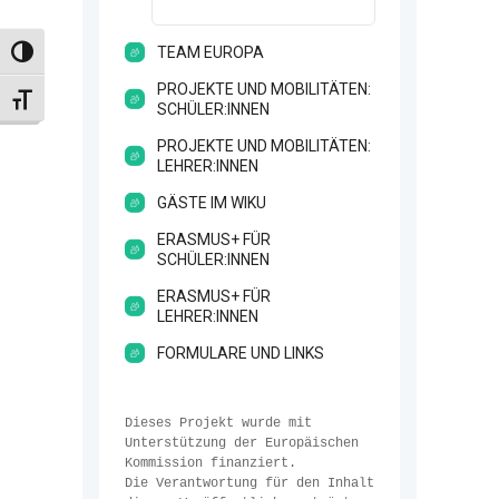
TEAM EUROPA
Umschalten auf hohe Kontraste
PROJEKTE UND MOBILITÄTEN:
Schrift vergrößern
SCHÜLER:INNEN
PROJEKTE UND MOBILITÄTEN:
LEHRER:INNEN
GÄSTE IM WIKU
ERASMUS+ FÜR
SCHÜLER:INNEN
ERASMUS+ FÜR
LEHRER:INNEN
FORMULARE UND LINKS
Dieses Projekt wurde mit 
Unterstützung der Europäischen 
Kommission finanziert. 
Die Verantwortung für den Inhalt 