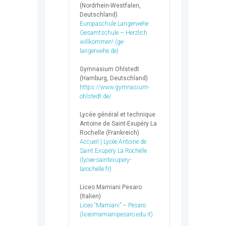
(Nordrhein-Westfalen,
Deutschland)
Europaschule Langerwehe
Gesamtschule – Herzlich
willkommen! (ge-
langerwehe.de)
Gymnasium Ohlstedt
(Hamburg, Deutschland)
https://www.gymnasium-
ohlstedt.de/
Lycée général et technique
Antoine de Saint-Exupéry La
Rochelle (Frankreich)
Accueil | Lycée Antoine de
Saint Exupéry La Rochelle
(lycee-saintexupery-
larochelle.fr)
Liceo Mamiani Pesaro
(Italien)
Liceo “Mamiani” – Pesaro
(liceomamianipesaro.edu.it)