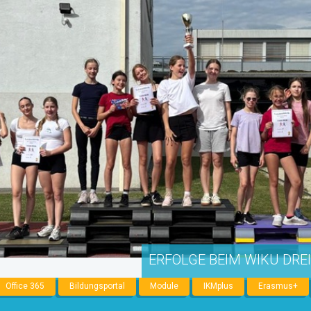
ERFOLGE BEIM WIKU DRE
Office 365
Bildungsportal
Module
IKMplus
Erasmus+