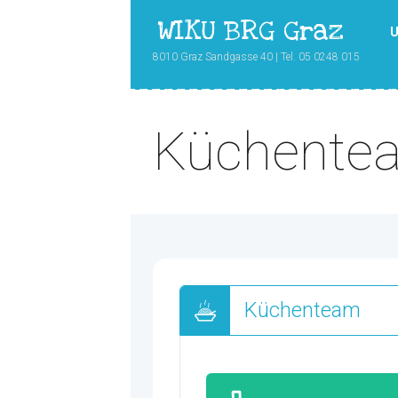
WIKU BRG Graz
U
8010 Graz Sandgasse 40 | Tel. 05 0248 015
Küchente
Küchenteam