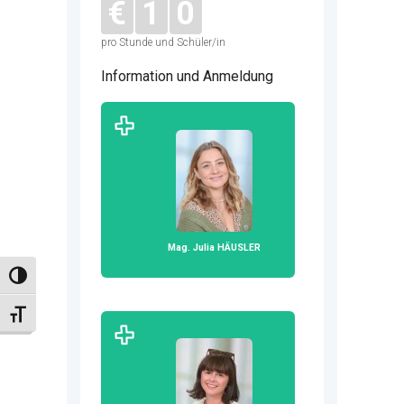
€
1
0
pro Stunde und Schüler/in
Information und Anmeldung
Mag. Julia HÄUSLER
Umschalten auf hohe Kontraste
Schrift vergrößern