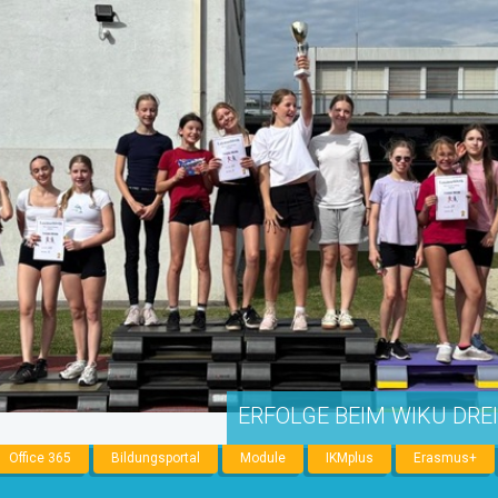
ERFOLGE BEIM WIKU DRE
Office 365
Bildungsportal
Module
IKMplus
Erasmus+