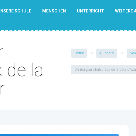
NSERE SCHULE
MENSCHEN
UNTERRICHT
WEITERE 
r
Home
All posts
Ne
 de la
Un Bonjour chaleureux de la Côte d’Azu
r