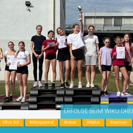
ERFOLGE BEIM WIKU DRE
Office 365
Bildungsportal
Module
IKMplus
Erasmus+