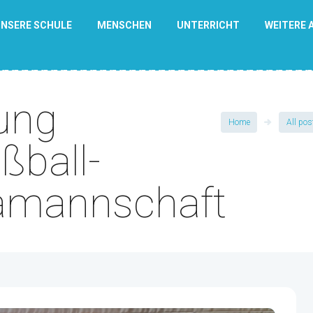
NSERE SCHULE
MENSCHEN
UNTERRICHT
WEITERE 
tung
Home
All pos
ßball-
gamannschaft