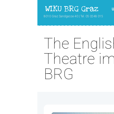
WIKU BRG Graz
U
8010 Graz Sandgasse 40 | Tel. 05 0248 015
The Englis
Theatre i
BRG