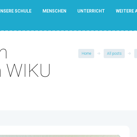
NSERE SCHULE
MENSCHEN
UNTERRICHT
WEITERE 
h
Home
All posts
m WIKU