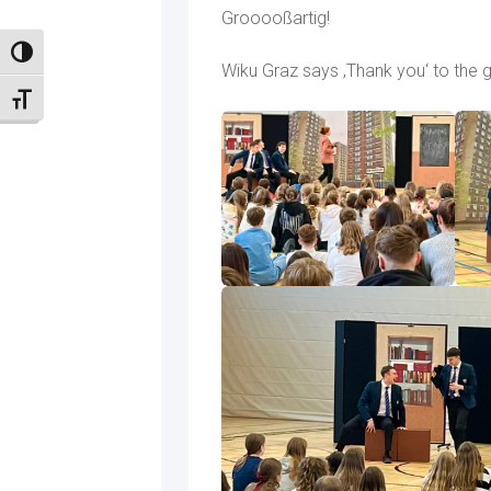
Grooooßartig!
Umschalten auf hohe Kontraste
Wiku Graz says ‚Thank you‘ to the g
Schrift vergrößern