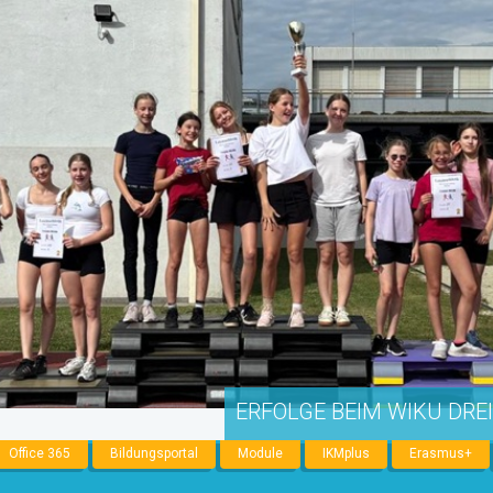
ERFOLGE BEIM WIKU DRE
Office 365
Bildungsportal
Module
IKMplus
Erasmus+