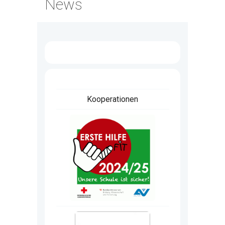
News
Kooperationen