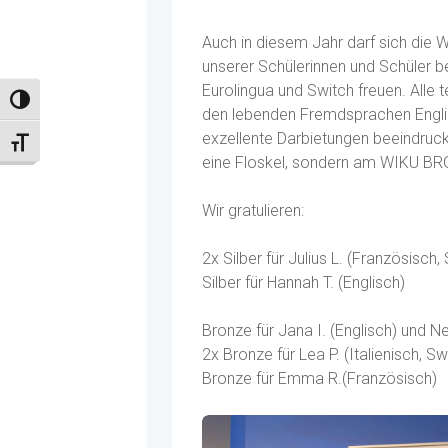
Auch in diesem Jahr darf sich die
unserer Schülerinnen und Schüler
Eurolingua und Switch freuen. Alle
Umschalten auf hohe Kontraste
den lebenden Fremdsprachen Englisc
exzellente Darbietungen beeindrucke
Schrift vergrößern
eine Floskel, sondern am WIKU BRG 
Wir gratulieren:
2x Silber für Julius L. (Französisch
Silber für H
Bronze für Jana I. (Englisch) und Ne
2x Bronze für Lea P. (Italienisch, Sw
Bronze für Emma R.(Französisch)