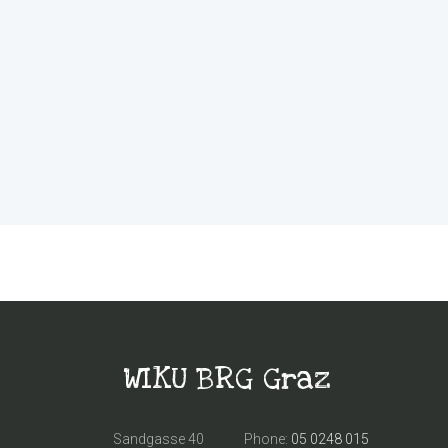
WIKU BRG Graz
Sandgasse 40
Phone:
05 0248 015