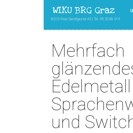
WIKU BRG Graz
U
8010 Graz Sandgasse 40 | Tel. 05 0248 015
Mehrfach
glänzende
Edelmetall
Sprachenw
und Switc