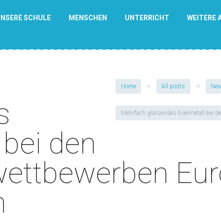
NSERE SCHULE
MENSCHEN
UNTERRICHT
WEITERE 
Home
All posts
Ne
s
Mehrfach glänzendes Edelmetall bei den
 bei den
ettbewerben Eur
h