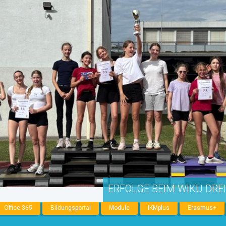
ERFOLGE BEIM WIKU DRE
Office 365
Bildungsportal
Module
IKMplus
Erasmus+