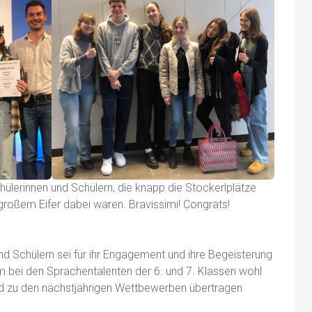
hülerinnen und Schülern, die knapp die Stockerlplätze
roßem Eifer dabei waren. Bravissimi! Congrats!
nd Schülern sei für ihr Engagement und ihre Begeisterung
em bei den Sprachentalenten der 6. und 7. Klassen wohl
nd zu den nächstjährigen Wettbewerben übertragen