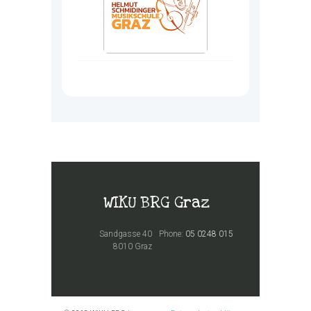
WIKU BRG Graz
Sandgasse 40
Phone:
05 0248 015
8010 Graz