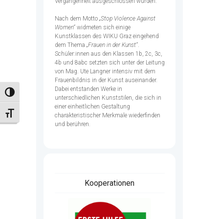
Vergangenheit ausgeschlossen wurden.
Nach dem Motto
„Stop Violence Against
Women“
widmeten sich einige
Kunstklassen des WIKU Graz eingehend
dem Thema
„Frauen in der Kunst“
.
Schüler:innen aus den Klassen 1b, 2c, 3c,
4b und 8abc setzten sich unter der Leitung
von Mag. Ute Langner intensiv mit dem
Frauenbildnis in der Kunst auseinander.
Dabei entstanden Werke in
Umschalten auf hohe Kontraste
unterschiedlichen Kunststilen, die sich in
einer einheitlichen Gestaltung
Schrift vergrößern
charakteristischer Merkmale wiederfinden
und berühren.
Kooperationen