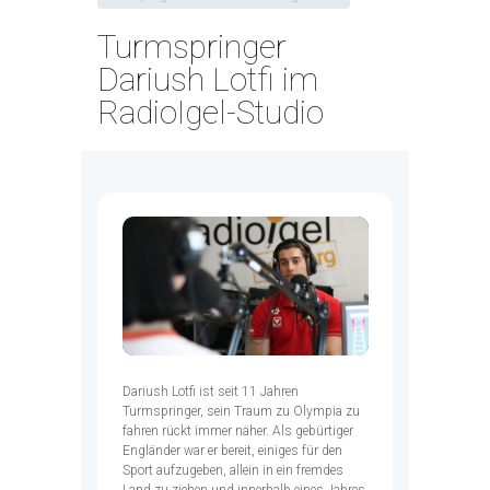
Turmspringer
Dariush Lotfi im
RadioIgel-Studio
Dariush Lotfi ist seit 11 Jahren
Turmspringer, sein Traum zu Olympia zu
fahren rückt immer näher. Als gebürtiger
Engländer war er bereit, einiges für den
Sport aufzugeben, allein in ein fremdes
Land zu ziehen und innerhalb eines Jahres