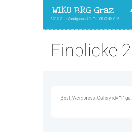
WIKU BRG Graz
U
8010 Graz Sandgasse 40 | Tel. 05 0248 015
Einblicke 
[Best_Wordpress_Gallery id=“1″ gal_