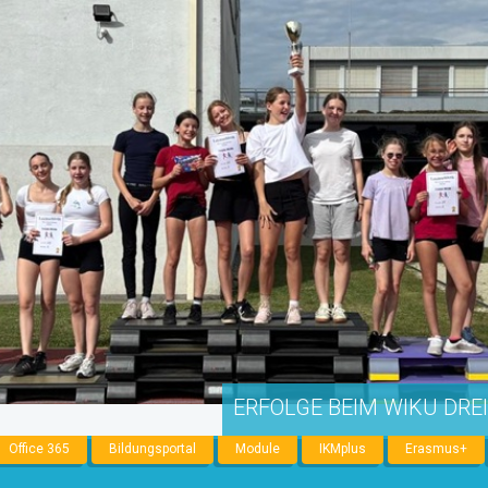
ERFOLGE BEIM WIKU DRE
Office 365
Bildungsportal
Module
IKMplus
Erasmus+