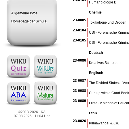
23-0103
Humanbiologie B
Chemie
Allgemeine Infos
23-0085
Homepage der Schule
Toxikologie und Drogen
23-0104
CSI - Forensische Krimina
23-0105
CSI - Forensische Krimin
Deutsch
23-0086
Kreatives Schreiben
Englisch
23-0087
The Divided States of Am
23-0088
Curl up with a Good Book
23-0089
Films - A Means of Educa
©2013-2026 - KA
Ethik
07.08.2026 - 11:04 Uhr
23-0026
Klimawandel & Co.