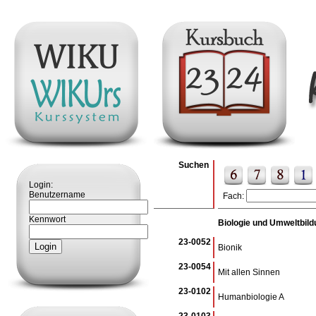
Suchen
Login:
Benutzername
Fach:
Kennwort
Biologie und Umweltbild
23-0052
Bionik
23-0054
Mit allen Sinnen
23-0102
Humanbiologie A