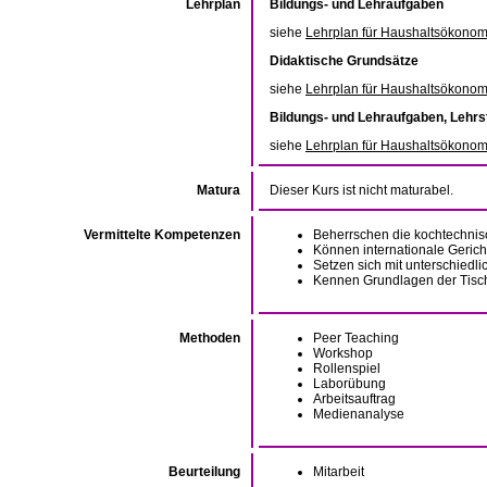
Lehrplan
Bildungs- und Lehraufgaben
siehe
Lehrplan für Haushaltsökonom
Didaktische Grundsätze
siehe
Lehrplan für Haushaltsökonom
Bildungs- und Lehraufgaben, Lehrs
siehe
Lehrplan für Haushaltsökonom
Matura
Dieser Kurs ist nicht maturabel.
Vermittelte Kompetenzen
Beherrschen die kochtechnisc
Können internationale Geric
Setzen sich mit unterschiedl
Kennen Grundlagen der Tisc
Methoden
Peer Teaching
Workshop
Rollenspiel
Laborübung
Arbeitsauftrag
Medienanalyse
Beurteilung
Mitarbeit