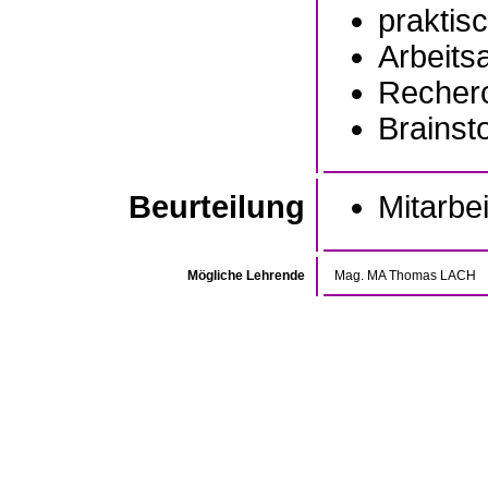
praktis
Arbeits
Recher
Brainst
Beurteilung
Mitarbei
Mögliche Lehrende
Mag. MA Thomas LACH