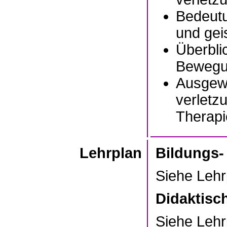
Bedeutu
und gei
Überbli
Bewegu
Ausgewä
verletz
Therapi
Lehrplan
Bildungs-
Siehe Leh
Didaktisc
Siehe Leh