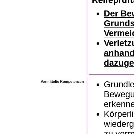
Reifeprüf
Der Be
Grunds
Vermei
Verlet
anhand
dazuge
Vermittelte Kompetenzen
Grundle
Bewegu
erkenn
Körperl
wiederg
zu ver