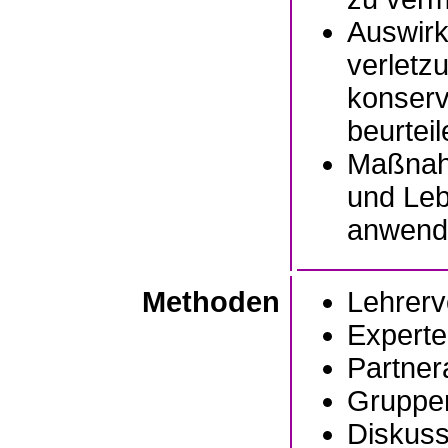
Auswirk
verletz
konserv
beurteil
Maßnah
und Leb
anwend
Methoden
Lehrerv
Experte
Partner
Gruppen
Diskuss