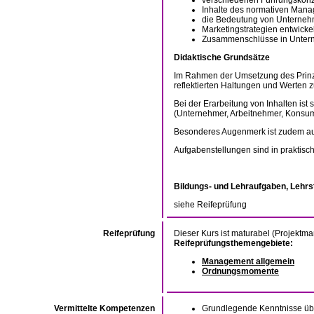
verschiedenen Führungskonzep
Inhalte des normativen Mana
die Bedeutung von Unternehm
Marketingstrategien entwicke
Zusammenschlüsse in Unter
Didaktische Grundsätze
Im Rahmen der Umsetzung des Prinzip
reflektierten Haltungen und Werten z
Bei der Erarbeitung von Inhalten ist
(Unternehmer, Arbeitnehmer, Konsum
Besonderes Augenmerk ist zudem auf
Aufgabenstellungen sind in praktisc
Bildungs- und Lehraufgaben, Lehrs
siehe Reifeprüfung
Reifeprüfung
Dieser Kurs ist maturabel (Projektm
Reifeprüfungsthemengebiete:
Management allgemein
Ordnungsmomente
Vermittelte Kompetenzen
Grundlegende Kenntnisse ü