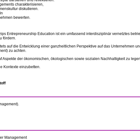
te darstellen und reflektieren.
gements charakterisieren,
enskultur diskutieren.
ln
nehmen bewerten.
s Entrepreneurship Education ist ein umfassend interdisziplinär vernetztes betri
u fördern.
 stets auf die Entwicklung einer ganzheitlichen Perspektive auf das Unternehmen 
ent) zu achten.
 Aspekte der ökonomischen, ökologischen sowie sozialen Nachhaltigkeit zu legen
he Kontexte einzubetten.
toff
anagement).
ber Management