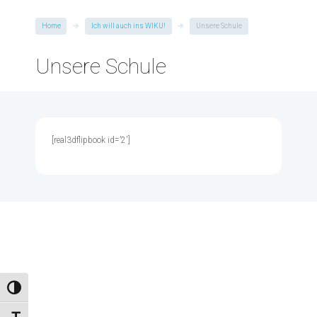
Home
Ich will auch ins WIKU!
Unsere Schule
Unsere Schule
[real3dflipbook id=’2′]
Umschalten auf hohe Kontraste