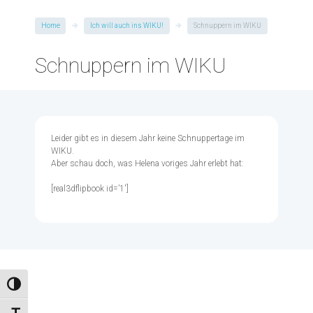
Home
Ich will auch ins WIKU!
Schnuppern im WIKU
Schnuppern im WIKU
Leider gibt es in diesem Jahr keine Schnuppertage im
WIKU.
Aber schau doch, was Helena voriges Jahr erlebt hat:
[real3dflipbook id=’1′]
Umschalten auf hohe Kontraste